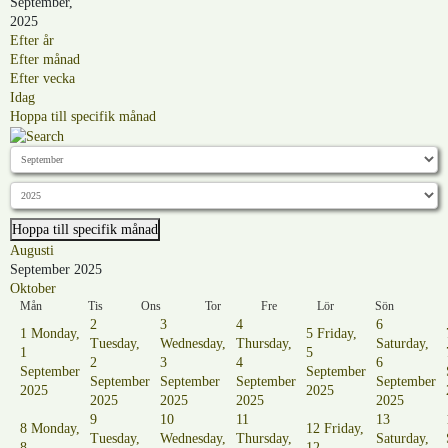
September,
2025
Efter år
Efter månad
Efter vecka
Idag
Hoppa till specifik månad
Hoppa till specifik månad
Augusti
September 2025
Oktober
Mån
Tis
Ons
Tor
Fre
Lör
Sön
2
3
4
6
1
Monday,
5
Friday,
Tuesday,
Wednesday,
Thursday,
Saturday,
1
5
2
3
4
6
September
September
September
September
September
September
2025
2025
2025
2025
2025
2025
9
10
11
13
8
Monday,
12
Friday,
Tuesday,
Wednesday,
Thursday,
Saturday,
8
12