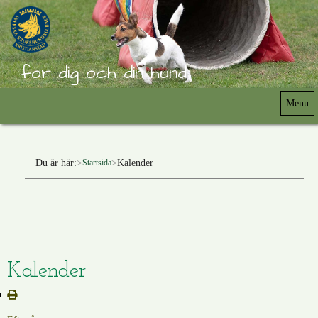
för dig och din hund
Menu
Du är här:
Kalender
Startsida
Kalender