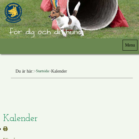
för dig och din hund
Menu
Du är här:
Kalender
Startsida
Kalender