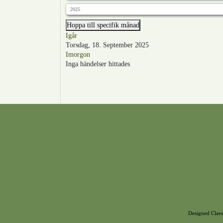
Hoppa till specifik månad
Igår
Torsdag, 18. September 2025
Imorgon
Inga händelser hittades
Designed Claes