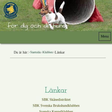
för dig och din hund
Menu
Du är här:
Länkar
Startsida
Klubben
Länkar
SBK Skånedistriktet
SBK Svenska Brukshundklubben
Svenska Kennelklubben